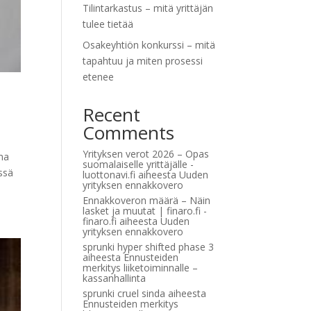
Tilintarkastus – mitä yrittäjän
tulee tietää
Osakeyhtiön konkurssi – mitä
tapahtuu ja miten prosessi
etenee
Recent
Comments
Yrityksen verot 2026 – Opas
lma
suomalaiselle yrittäjälle -
ssä
luottonavi.fi
aiheesta
Uuden
yrityksen ennakkovero
Ennakkoveron määrä – Näin
lasket ja muutat | finaro.fi -
finaro.fi
aiheesta
Uuden
yrityksen ennakkovero
sprunki hyper shifted phase 3
aiheesta
Ennusteiden
merkitys liiketoiminnalle –
kassanhallinta
sprunki cruel sinda
aiheesta
Ennusteiden merkitys