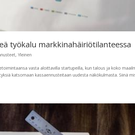
eä työkalu markkinahäiriö­tilanteessa
nnusteet
,
Yleinen
etoimintaansa vasta aloittavilla startupeilla, kun talous ja koko maai
yrityksiä katsomaan kassaennusteitaan uudesta näkökulmasta. Siinä mi