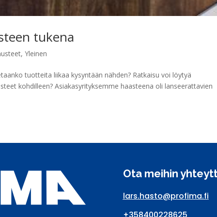
usteen tukena
nusteet
,
Yleinen
etaanko tuotteita liikaa kysyntään nähden? Ratkaisu voi löytyä
steet kohdilleen? Asiakasyrityksemme haasteena oli lanseerattavien
Ota meihin yhteyt
lars.hasto@profima.fi
+358400228625