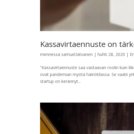
Kassavirtaennuste on tärk
mennessä
samuel.latvanen
|
huhti 28, 2020
|
E
”Kassavirtaennuste saa vastaavan roolin kuin liik
ovat pandemian myötä häiriötilassa. Se vaatii 
startup on kerännyt...