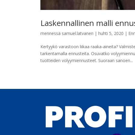
Laskennallinen malli enn
mennessä
samuel.latvanen
|
huhti 5, 2020
|
En
Kertyykö varastoon liikaa raaka-aineita? Valmist
tarkentamalla ennusteita. Osuvatko volyymiennu
tuotteiden volyymiennusteet. Suoraan sanoen...