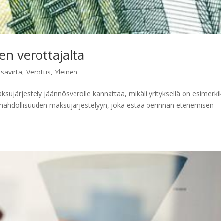
n verottajalta
savirta
,
Verotus
,
Yleinen
sujärjestely jäännösverolle kannattaa, mikäli yrityksellä on esimerki
a mahdollisuuden maksujärjestelyyn, joka estää perinnän etenemisen