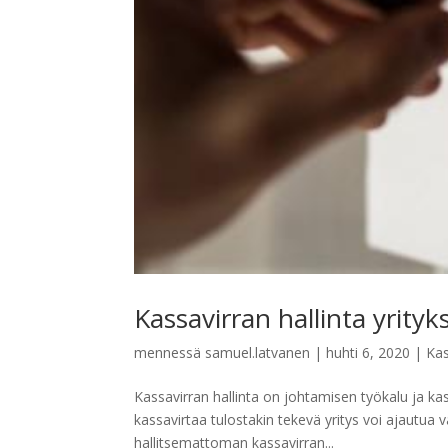
Kassavirran hallinta yrityk
mennessä
samuel.latvanen
|
huhti 6, 2020
|
Kas
Kassavirran hallinta on johtamisen työkalu ja kas
kassavirtaa tulostakin tekevä yritys voi ajautu
hallitsemattoman kassavirran...