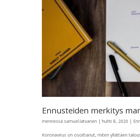
Ennusteiden merkitys mark
mennessä
samuel.latvanen
|
huhti 8, 2020
|
En
Koronavirus on osoittanut, miten yllättäen talous