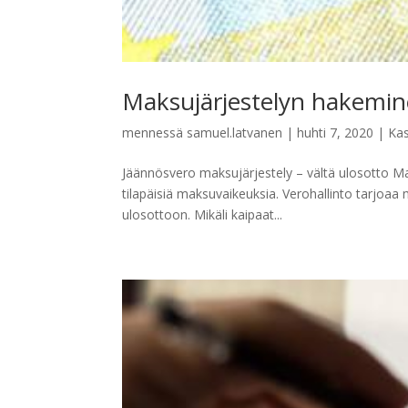
Maksujärjestelyn hakemine
mennessä
samuel.latvanen
|
huhti 7, 2020
|
Kas
Jäännösvero maksujärjestely – vältä ulosotto Mak
tilapäisiä maksuvaikeuksia. Verohallinto tarjoa
ulosottoon. Mikäli kaipaat...