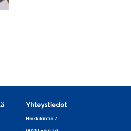
tä
Yhteystiedot
Heikkiläntie 7
00210 Helsinki