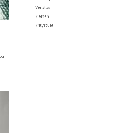
Verotus
Yleinen
Yritystuet
ksi