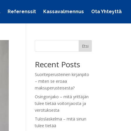
a
Referenssit
Kassavalmennus
Ota Yhteyttä
Etsi
Recent Posts
Suoriteperusteinen kirjanpito
– miten se eroaa
maksuperusteisesta?
Osingonjako – mitä yrittäjän
tulee tietää voitonjaosta ja
verotuksesta
Tuloslaskelma – mitä sinun
tulee tietää