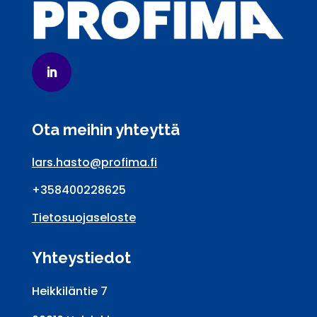
Ota meihin yhteyttä
lars.hasto@profima.fi
+358400228625
Tietosuojaseloste
Yhteystiedot
Heikkiläntie 7