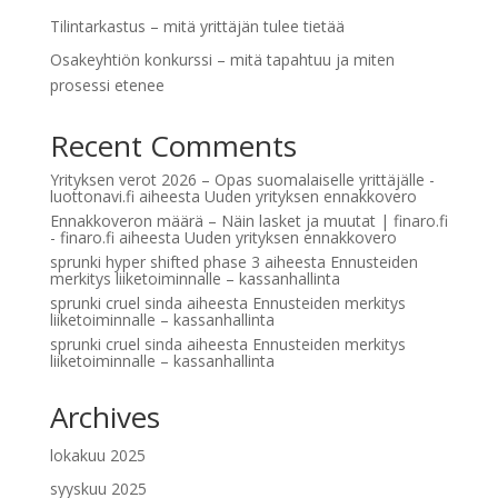
Tilintarkastus – mitä yrittäjän tulee tietää
Osakeyhtiön konkurssi – mitä tapahtuu ja miten
prosessi etenee
Recent Comments
Yrityksen verot 2026 – Opas suomalaiselle yrittäjälle -
luottonavi.fi
aiheesta
Uuden yrityksen ennakkovero
Ennakkoveron määrä – Näin lasket ja muutat | finaro.fi
- finaro.fi
aiheesta
Uuden yrityksen ennakkovero
sprunki hyper shifted phase 3
aiheesta
Ennusteiden
merkitys liiketoiminnalle – kassanhallinta
sprunki cruel sinda
aiheesta
Ennusteiden merkitys
liiketoiminnalle – kassanhallinta
sprunki cruel sinda
aiheesta
Ennusteiden merkitys
liiketoiminnalle – kassanhallinta
Archives
lokakuu 2025
syyskuu 2025