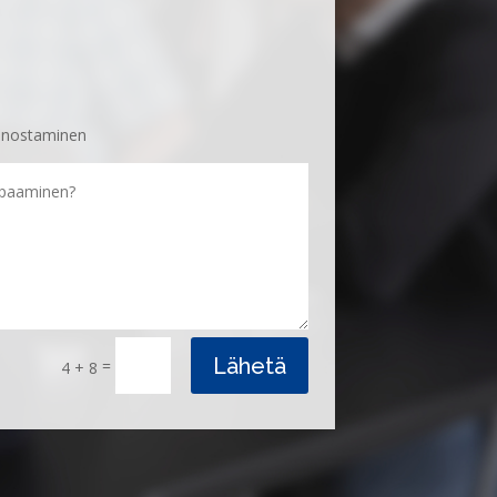
n nostaminen
Lähetä
=
4 + 8