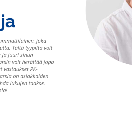
ja
 ammattilainen, joka
ta. Tältä tyypiltä voit
 ja juuri sinun
rsin voit
herättää jopa
ät vastaukset PK-
Larsia on asiakkaiden
ähdä lukujen taakse.
sia!