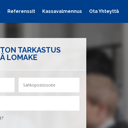
a
Referenssit
Kassavalmennus
Ota Yhteyttä
UTON TARKASTUS
Ä LOMAKE
t?