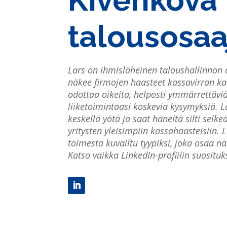
Kivenkova
talousosaa
Lars on ihmisläheinen taloushallinnon
näkee firmojen haasteet kassavirran kaut
odottaa oikeita, helposti ymmärrettäviä
liiketoimintaasi koskevia kysymyksiä. La
keskellä yötä ja saat häneltä silti selke
yritysten yleisimpiin kassahaasteisiin. 
toimesta kuvailtu tyypiksi, joka osaa n
Katso vaikka LinkedIn-profiilin suosituk