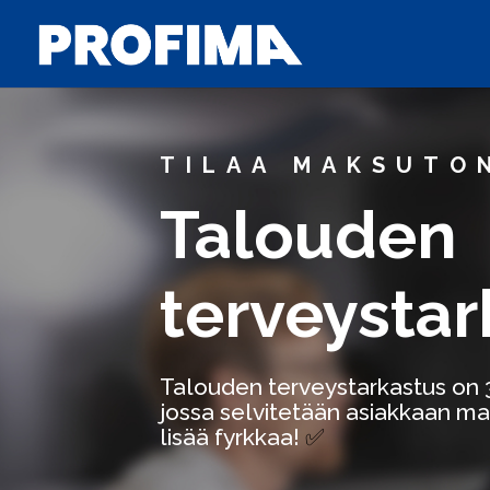
TILAA MAKSUTO
Talouden
terveystar
Talouden terveystarkastus on 3
jossa selvitetään asiakkaan m
lisää fyrkkaa!
✅