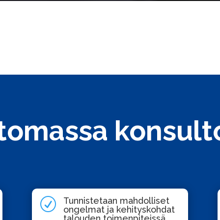
tomassa konsulto
Tunnistetaan mahdolliset
R
ongelmat ja kehityskohdat
talouden toimenpiteissä