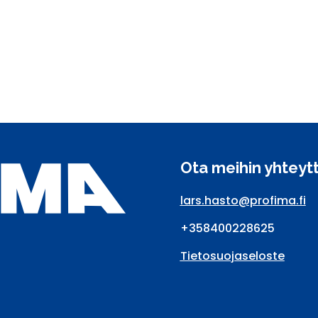
Ota meihin yhteyt
lars.hasto@profima.fi
+358400228625
Tietosuojaseloste