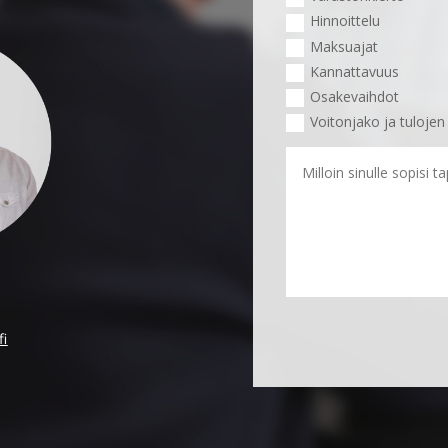
Hinnoittelu
Maksuajat
Kannattavuus
Osakevaihdot
Voitonjako ja tuloje
fi