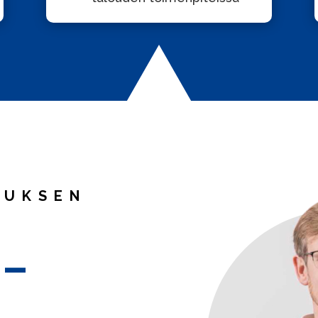
TUKSEN
 –