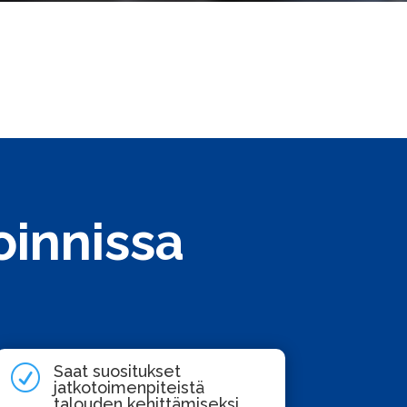
innissa
Saat suositukset
R
jatkotoimenpiteistä
talouden kehittämiseksi