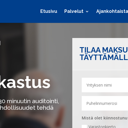
Etusivu
Palvelut
Ajankohtaist
N
TILAA MAKS
TÄYTTÄMÄLL
kastus
0 minuutin auditointi,
ahdollisuudet tehdä
Mistä olet kiinnostunu
Varastonkierto