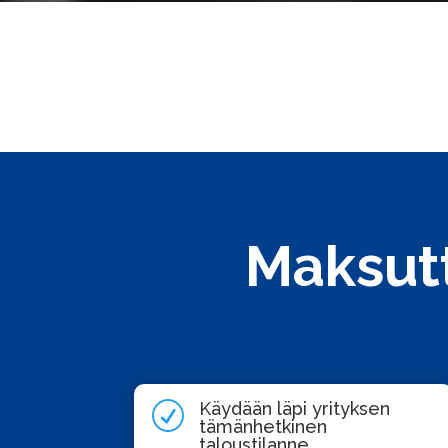
Maksut
Käydään läpi yrityksen
R
tämänhetkinen
taloustilanne