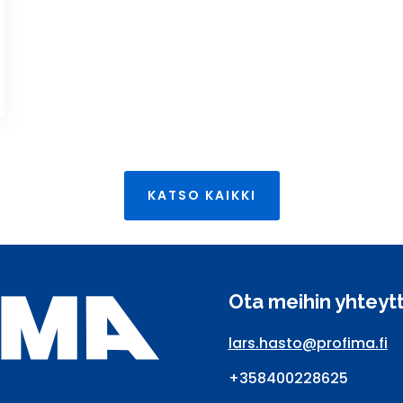
KATSO KAIKKI
Ota meihin yhteyt
lars.hasto@profima.fi
+358400228625