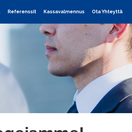
a
Referenssit
Kassavalmennus
Ota Yhteyttä