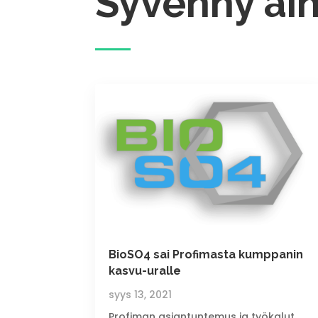
Syvenny ai
BioSO4 sai Profimasta kumppanin
kasvu-uralle
syys 13, 2021
Profiman asiantuntemus ja työkalut