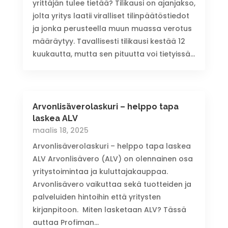
yrittäjän tulee tietää? Tilikausi on ajanjakso,
jolta yritys laatii viralliset tilinpäätöstiedot
ja jonka perusteella muun muassa verotus
määräytyy. Tavallisesti tilikausi kestää 12
kuukautta, mutta sen pituutta voi tietyissä...
Arvonlisäverolaskuri – helppo tapa
laskea ALV
maalis 18, 2025
Arvonlisäverolaskuri – helppo tapa laskea
ALV Arvonlisävero (ALV) on olennainen osa
yritystoimintaa ja kuluttajakauppaa.
Arvonlisävero vaikuttaa sekä tuotteiden ja
palveluiden hintoihin että yritysten
kirjanpitoon. Miten lasketaan ALV? Tässä
auttaa Profiman...