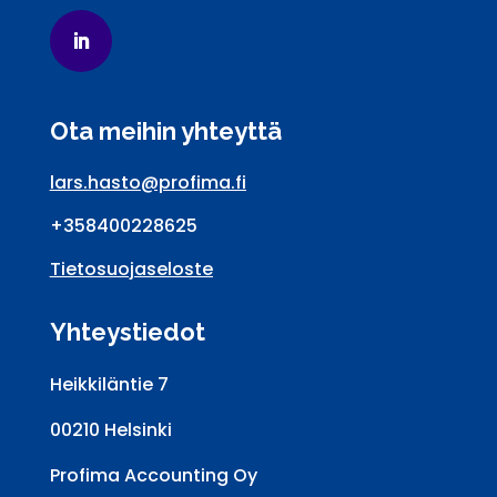
Ota meihin yhteyttä
lars.hasto@profima.fi
+358400228625
Tietosuojaseloste
Yhteystiedot
Heikkiläntie 7
00210 Helsinki
Profima Accounting Oy