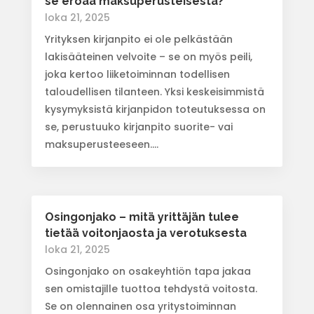
se eroaa maksuperusteisesta?
loka 21, 2025
Yrityksen kirjanpito ei ole pelkästään
lakisääteinen velvoite – se on myös peili,
joka kertoo liiketoiminnan todellisen
taloudellisen tilanteen. Yksi keskeisimmistä
kysymyksistä kirjanpidon toteutuksessa on
se, perustuuko kirjanpito suorite- vai
maksuperusteeseen....
Osingonjako – mitä yrittäjän tulee
tietää voitonjaosta ja verotuksesta
loka 21, 2025
Osingonjako on osakeyhtiön tapa jakaa
sen omistajille tuottoa tehdystä voitosta.
Se on olennainen osa yritystoiminnan