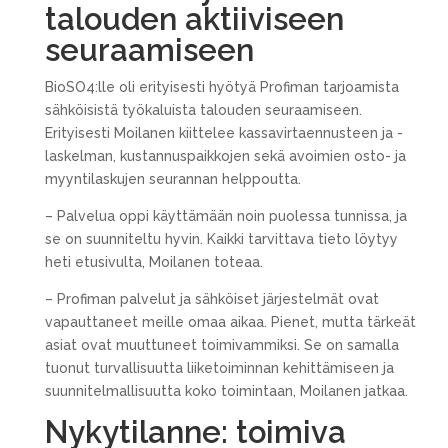
talouden aktiiviseen
seuraamiseen
BioSO4:lle oli erityisesti hyötyä Profiman tarjoamista
sähköisistä työkaluista talouden seuraamiseen.
Erityisesti Moilanen kiittelee kassavirtaennusteen ja -
laskelman, kustannuspaikkojen sekä avoimien osto- ja
myyntilaskujen seurannan helppoutta.
– Palvelua oppi käyttämään noin puolessa tunnissa, ja
se on suunniteltu hyvin. Kaikki tarvittava tieto löytyy
heti etusivulta, Moilanen toteaa.
– Profiman palvelut ja sähköiset järjestelmät ovat
vapauttaneet meille omaa aikaa. Pienet, mutta tärkeät
asiat ovat muuttuneet toimivammiksi. Se on samalla
tuonut turvallisuutta liiketoiminnan kehittämiseen ja
suunnitelmallisuutta koko toimintaan, Moilanen jatkaa.
Nykytilanne: toimiva