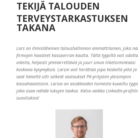
TEKIJÄ TALOUDEN
TERVEYSTARKASTUKSEN
TAKANA
Lars on ihmisläheinen taloushallinnon ammattilainen, joka nä
firmojen haasteet kassavirran kautta. Tältä tyypiltä voit odott
oikeita, helposti ymmärrettäviä ja juuri sinun liiketoimintaasi
koskevia kysymyksiä. Larsin voit
herättää jopa keskellä yötä ja
saat häneltä silti selkeät vastaukset PK-yritysten yleisimpiin
kassahaasteisiin. Larsia on asiakkaiden toimesta kuvailtu tyypi
joka osaa nähdä lukujen taakse. Katso vaikka LinkedIn-profiili
suosituksia!