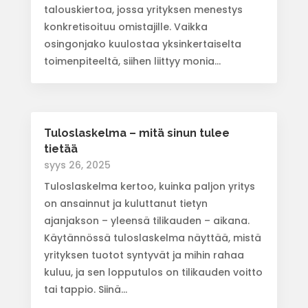
talouskiertoa, jossa yrityksen menestys
konkretisoituu omistajille. Vaikka
osingonjako kuulostaa yksinkertaiselta
toimenpiteeltä, siihen liittyy monia...
Tuloslaskelma – mitä sinun tulee
tietää
syys 26, 2025
Tuloslaskelma kertoo, kuinka paljon yritys
on ansainnut ja kuluttanut tietyn
ajanjakson – yleensä tilikauden – aikana.
Käytännössä tuloslaskelma näyttää, mistä
yrityksen tuotot syntyvät ja mihin rahaa
kuluu, ja sen lopputulos on tilikauden voitto
tai tappio. Siinä...