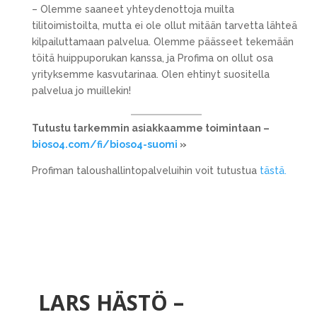
– Olemme saaneet yhteydenottoja muilta
tilitoimistoilta, mutta ei ole ollut mitään tarvetta lähteä
kilpailuttamaan palvelua. Olemme päässeet tekemään
töitä huippuporukan kanssa, ja Profima on ollut osa
yrityksemme kasvutarinaa. Olen ehtinyt suositella
palvelua jo muillekin!
Tutustu tarkemmin asiakkaamme toimintaan –
bioso4.com/fi/bioso4-suomi
»
Profiman taloushallintopalveluihin voit tutustua
tästä.
LARS HÄSTÖ –