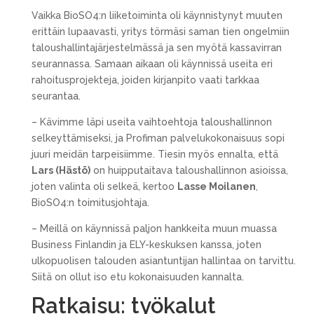
Vaikka BioSO4:n liiketoiminta oli käynnistynyt muuten
erittäin lupaavasti, yritys törmäsi saman tien ongelmiin
taloushallintajärjestelmässä ja sen myötä kassavirran
seurannassa. Samaan aikaan oli käynnissä useita eri
rahoitusprojekteja, joiden kirjanpito vaati tarkkaa
seurantaa.
– Kävimme läpi useita vaihtoehtoja taloushallinnon
selkeyttämiseksi, ja Profiman palvelukokonaisuus sopi
juuri meidän tarpeisiimme. Tiesin myös ennalta, että
Lars (Hästö)
on huipputaitava taloushallinnon asioissa,
joten valinta oli selkeä, kertoo
Lasse Moilanen
,
BioSO4:n toimitusjohtaja.
– Meillä on käynnissä paljon hankkeita muun muassa
Business Finlandin ja ELY-keskuksen kanssa, joten
ulkopuolisen talouden asiantuntijan hallintaa on tarvittu.
Siitä on ollut iso etu kokonaisuuden kannalta.
Ratkaisu: työkalut