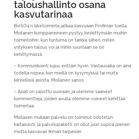
taloushallinto osana
kasvutarinaa
BioSO4:n liiketoiminta jatkaa kasvuaan Profiman tuella.
Moilanen kumppaneineen pystyy keskittymään muihin
toimintoihin, kun tuntuma on tarkka siihen, miten
yrityksen talous voi ja mihin suuntaan se on
kehittymässä.
– Kommunikointi sujuu erittäin hyvin. Vastausaika on aina
todella nopea, kun meillä on kysymyksiä tai muita
kiireellisiä asioita, Moilanen sanoo.
– Asiat on sanottu suoraan, ja olemme saaneet
kommentteja, joiden avulla olemme voineet kehittää
toimintaa.
Moilasen mukaan palvelu on toiminut odotetun
kaltaisesti, ja palvelupaketti on ollut juuri sopiva pienen
mutta kasvavan firman tarpeisiin.