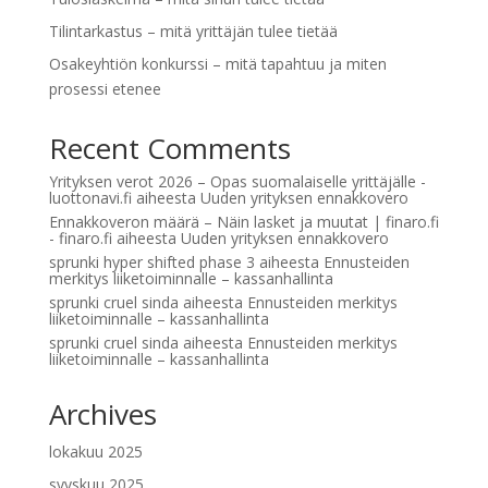
Tilintarkastus – mitä yrittäjän tulee tietää
Osakeyhtiön konkurssi – mitä tapahtuu ja miten
prosessi etenee
Recent Comments
Yrityksen verot 2026 – Opas suomalaiselle yrittäjälle -
luottonavi.fi
aiheesta
Uuden yrityksen ennakkovero
Ennakkoveron määrä – Näin lasket ja muutat | finaro.fi
- finaro.fi
aiheesta
Uuden yrityksen ennakkovero
sprunki hyper shifted phase 3
aiheesta
Ennusteiden
merkitys liiketoiminnalle – kassanhallinta
sprunki cruel sinda
aiheesta
Ennusteiden merkitys
liiketoiminnalle – kassanhallinta
sprunki cruel sinda
aiheesta
Ennusteiden merkitys
liiketoiminnalle – kassanhallinta
Archives
lokakuu 2025
syyskuu 2025