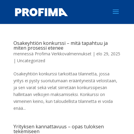
Osakeyhtiön konkurssi – mitä tapahtuu ja
miten prosessi etenee
mennessä
Profima Verkkovalmennukset
|
elo 29, 2025
|
Uncategorized
Osakeyhtiön konkurssi tarkoittaa tilannetta, jossa
yritys ei pysty suoriutumaan erääntyneistä veloistaan,
ja sen varat sekä velat siirretään konkurssipesän
hallintaan velkojen maksamiseksi. Konkurssi on
viimeinen keino, kun taloudellista tilannetta ei voida
enää...
Yrityksen kannattavuus – opas tuloksen
tekemiseen