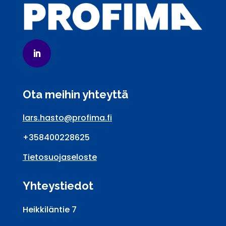
Ota meihin yhteyttä
lars.hasto@profima.fi
+358400228625
Tietosuojaseloste
Yhteystiedot
Heikkiläntie 7