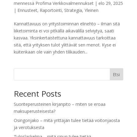
mennessä
Profima Verkkovalmennukset
|
elo 29, 2025
|
Ennusteet
,
Raportointi
,
Strategia
,
Yleinen
Kannattavuus on yritystoiminnan elinehto – ilman sitä
liiketoiminta ei voi pitkällä aikavälillä selviytyä, saati
kasvaa. Yksinkertaistettuna kannattavuus tarkoittaa
sitä, että yrityksen tulot ylittävät sen menot. Kyse ei
kuitenkaan ole vain yhden tilikauden...
Etsi
Recent Posts
Suoriteperusteinen kirjanpito – miten se eroaa
maksuperusteisesta?
Osingonjako – mitä yrittäjän tulee tietää voitonjaosta
ja verotuksesta
Tuloslaskelma – mitä sinun tulee tietää