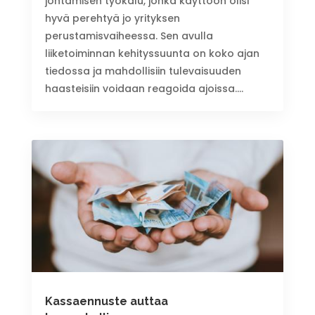
johtamisen työkalu, jonka käyttöön olisi
hyvä perehtyä jo yrityksen
perustamisvaiheessa. Sen avulla
liiketoiminnan kehityssuunta on koko ajan
tiedossa ja mahdollisiin tulevaisuuden
haasteisiin voidaan reagoida ajoissa....
Kassaennuste auttaa