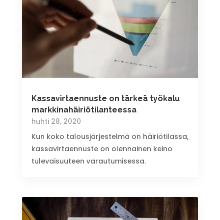
Kassavirtaennuste on tärkeä työkalu
markkinahäiriö­tilanteessa
huhti 28, 2020
Kun koko talousjärjestelmä on häiriötilassa,
kassavirtaennuste on olennainen keino
tulevaisuuteen varautumisessa.