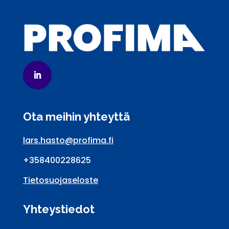
Ota meihin yhteyttä
lars.hasto@profima.fi
+358400228625
Tietosuojaseloste
Yhteystiedot