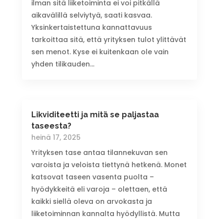
ilman sitä liiketoiminta ei voi pitkällä
aikavälillä selviytyä, saati kasvaa.
Yksinkertaistettuna kannattavuus
tarkoittaa sitä, että yrityksen tulot ylittävät
sen menot. Kyse ei kuitenkaan ole vain
yhden tilikauden...
Likviditeetti ja mitä se paljastaa
taseesta?
heinä 17, 2025
Yrityksen tase antaa tilannekuvan sen
varoista ja veloista tiettynä hetkenä. Monet
katsovat taseen vasenta puolta –
hyödykkeitä eli varoja – olettaen, että
kaikki siellä oleva on arvokasta ja
liiketoiminnan kannalta hyödyllistä. Mutta