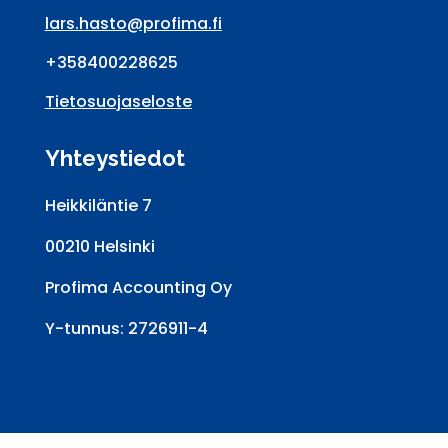
lars.hasto@profima.fi
+358400228625
Tietosuojaseloste
Yhteystiedot
Heikkiläntie 7
00210 Helsinki
Profima Accounting Oy
Y-tunnus: 2726911-4