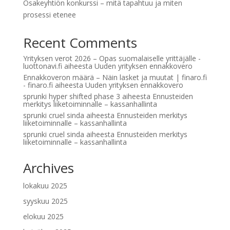
Osakeyhtiön konkurssi – mitä tapahtuu ja miten
prosessi etenee
Recent Comments
Yrityksen verot 2026 – Opas suomalaiselle yrittäjälle -
luottonavi.fi
aiheesta
Uuden yrityksen ennakkovero
Ennakkoveron määrä – Näin lasket ja muutat | finaro.fi
- finaro.fi
aiheesta
Uuden yrityksen ennakkovero
sprunki hyper shifted phase 3
aiheesta
Ennusteiden
merkitys liiketoiminnalle – kassanhallinta
sprunki cruel sinda
aiheesta
Ennusteiden merkitys
liiketoiminnalle – kassanhallinta
sprunki cruel sinda
aiheesta
Ennusteiden merkitys
liiketoiminnalle – kassanhallinta
Archives
lokakuu 2025
syyskuu 2025
elokuu 2025