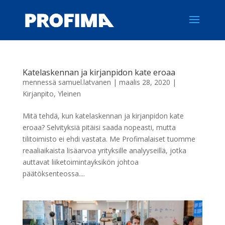
Katelaskennan ja kirjanpidon kate eroaa
mennessä
samuel.latvanen
|
maalis 28, 2020
|
Kirjanpito
,
Yleinen
Mitä tehdä, kun katelaskennan ja kirjanpidon kate
eroaa? Selvityksiä pitäisi saada nopeasti, mutta
tilitoimisto ei ehdi vastata. Me Profimalaiset tuomme
reaaliaikaista lisäarvoa yrityksille analyyseillä, jotka
auttavat liiketoimintayksikön johtoa
päätöksenteossa....