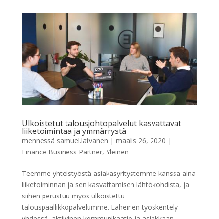
Ulkoistetut talousjohtopalvelut kasvattavat
liiketoimintaa ja ymmärrystä
mennessä
samuel.latvanen
|
maalis 26, 2020
|
Finance Business Partner
,
Yleinen
Teemme yhteistyöstä asiakasyritystemme kanssa aina
liiketoiminnan ja sen kasvattamisen lähtökohdista, ja
siihen perustuu myös ulkoistettu
talouspäällikköpalvelumme. Läheinen työskentely
yhdessä, aktiivinen kommunikaatio ja asiakkaan