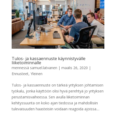
Tulos- ja kassaennuste käynnistyvälle
liiketoiminnalle
mennessä
samuel.latvanen
|
maalis 26, 2020
|
Ennusteet
,
Yleinen
Tulos- ja kassaennuste on tärkeä yrityksen johtamisen
työkalu, jonka käyttöön olisi hyvä perehtyä jo yrityksen
perustamisvaiheessa. Sen avulla liiketoiminnan
kehityssuunta on koko ajan tiedossa ja mahdollisiin
tulevaisuuden haasteisiin voidaan reagoida ajoissa....