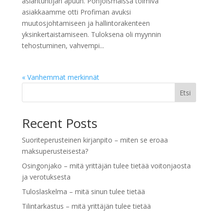
asiantuntijan apuun. Pohjoismaissa toimiva
asiakkaamme otti Profiman avuksi
muutosjohtamiseen ja hallintorakenteen
yksinkertaistamiseen. Tuloksena oli myynnin
tehostuminen, vahvempi...
« Vanhemmat merkinnät
Etsi
Recent Posts
Suoriteperusteinen kirjanpito – miten se eroaa
maksuperusteisesta?
Osingonjako – mitä yrittäjän tulee tietää voitonjaosta
ja verotuksesta
Tuloslaskelma – mitä sinun tulee tietää
Tilintarkastus – mitä yrittäjän tulee tietää