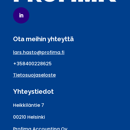
Ota meihin yhteyttä
lars.hasto@profima.fi
+358400228625
Tietosuojaseloste
Yhteystiedot
Heikkiläntie 7
00210 Helsinki
Profima Accounting Oy