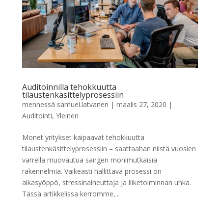
Auditoinnilla tehokkuutta
tilaustenkäsittelyprosessiin
mennessä
samuel.latvanen
|
maalis 27, 2020
|
Auditointi
,
Yleinen
Monet yritykset kaipaavat tehokkuutta
tilaustenkäsittelyprosessiin – saattaahan niistä vuosien
varrella muovautua sangen monimutkaisia
rakennelmia. Vaikeasti hallittava prosessi on
aikasyöppö, stressinaiheuttaja ja liiketoiminnan uhka.
Tässä artikkelissa kerromme,...