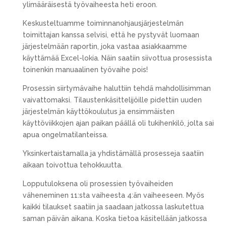
ylimääräisestä työvaiheesta heti eroon.
Keskusteltuamme toiminnanohjausjärjestelmän
toimittajan kanssa selvisi, että he pystyvät luomaan
järjestelmään raportin, joka vastaa asiakkaamme
käyttämää Excel-lokia. Näin saatiin siivottua prosessista
toinenkin manuaalinen työvaihe pois!
Prosessin siirtymävaihe haluttiin tehdä mahdollisimman
vaivattomaksi. Tilaustenkäsittelijöille pidettiin uuden
järjestelmän käyttökoulutus ja ensimmäisten
käyttöviikkojen ajan paikan päällä oli tukihenkilö, jolta sai
apua ongelmatilanteissa.
Yksinkertaistamalla ja yhdistämällä prosesseja saatiin
aikaan toivottua tehokkuutta.
Lopputuloksena oli prosessien työvaiheiden
väheneminen 11:sta vaiheesta 4:än vaiheeseen. Myös
kaikki tilaukset saatiin ja saadaan jatkossa laskutettua
saman päivän aikana. Koska tietoa käsitellään jatkossa