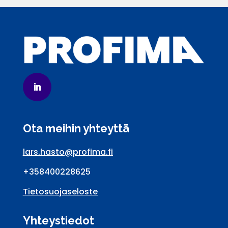
Ota meihin yhteyttä
lars.hasto@profima.fi
+358400228625
Tietosuojaseloste
Yhteystiedot