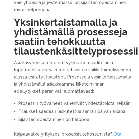
vain yhdessä järjestelmässä, on sijaisten opastaminen
myös helpompaa.
Yksinkertaistamalla ja
yhdistämällä prosesseja
saatiin tehokkuutta
tilaustenkäsittelyprosessi
Asiakasyrityksemme on tyytyväinen auditoinnin
lopputulokseen: saimme ratkaistua kaikki toimeksiannon
alussa esitetyt haasteet. Prosesseja yksinkertaistamalla
ja yhdistämällä asiakkaamme liiketoiminnan
edellytykset paranivat huomattavasti:
Prosessin työvaiheet vähenivät yhdestätoista neljään
Tilaukset saadaan laskutettua saman päivän aikana
Sijaisten opastaminen on helppoa
Kaipaavatko yrityksesi prosessit tehostamista?
Ota