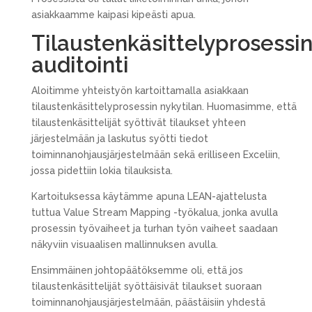
asiakkaamme kaipasi kipeästi apua.
Tilaustenkäsittelyprosessi
auditointi
Aloitimme yhteistyön kartoittamalla asiakkaan
tilaustenkäsittelyprosessin nykytilan. Huomasimme, että
tilaustenkäsittelijät syöttivät tilaukset yhteen
järjestelmään ja laskutus syötti tiedot
toiminnanohjausjärjestelmään sekä erilliseen Exceliin,
jossa pidettiin lokia tilauksista.
Kartoituksessa käytämme apuna LEAN-ajattelusta
tuttua Value Stream Mapping -työkalua, jonka avulla
prosessin työvaiheet ja turhan työn vaiheet saadaan
näkyviin visuaalisen mallinnuksen avulla.
Ensimmäinen johtopäätöksemme oli, että jos
tilaustenkäsittelijät syöttäisivät tilaukset suoraan
toiminnanohjausjärjestelmään, päästäisiin yhdestä