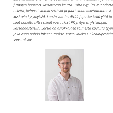
firmojen haasteet kassavirran kautta. Tältä tyypiltä voit odott
oikeita, helposti ymmärrettäviä ja juuri sinun liiketoimintaasi
koskevia kysymyksiä. Larsin voit
herättää jopa keskellä yötä ja
saat häneltä silti selkeät vastaukset PK-yritysten yleisimpiin
kassahaasteisiin. Larsia on asiakkaiden toimesta kuvailtu tyypi
joka osaa nähdä lukujen taakse. Katso vaikka LinkedIn-profiili
suosituksia!