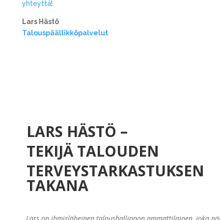
yhteyttä
!
Lars Hästö
Talouspäällikköpalvelut
LARS HÄSTÖ –
TEKIJÄ TALOUDEN
TERVEYSTARKASTUKSEN
TAKANA
Lars on ihmisläheinen taloushallinnon ammattilainen, joka nä