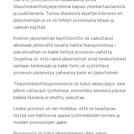
tilaustenkäsittelyjärjestelmä kaipasi yksinkertaistamista
ja uudistamista. Tietoa tilauksista kirjattiin kolmeen eri
järjestelmään ja se oli tehnyt prosessista hitaan ja
vaikean käyttää.
Kolmen järjestelmän käyttöönotto oli vaikuttanut
aikoinaan järkevältä tavalta hallita tilausprosessia –
palvelivathan ne kaikki tiettyä prosessin vaihetta.
Ongelma oli, että nämä järjestelmät eivät keskustelleet
lainkaan keskenään ja kaikki tieto oli syötettävä
prosessin jokaisessa vaiheessa käsin eri järjestelmiin.
Tilaustenkäsittelyprosessista oli tullut aikasyöppö, joka
pihisti valtavasti työtunteja; esimerkiksi kiireisinä päivinä
kaikkia tilauksia ei ehditty laskuttaa.
Lisäksi prosessi oli niin mutkikas, että oli haastavaa
löytää sen hallitsevia sijaisia työntekijöiden lomien ja
muiden poissaolojen ajaksi.
Prosessista oli tullut liiketoiminnan uhka, johon