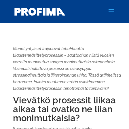
Monet yritykset kaipaavat tehokkuutta
tilaustenkäsittelyprosessiin – saattaahan niistä vuosien
varrella muovautua sangen monimutkaisia rakennelmia.
Vaikeasti hallittava prosessi on aikasyöppö,
stressinaiheuttaja ja liiketoiminnan uhka. Tässä artikkelissa
kerromme, kuinka muutimme erään asiakkaamme
tilaustenkäsittelyprosessin tehottomasta toimivaksi!
Vievätkö prosessit liikaa
aikaa tai ovatko ne liian
monimutkaisia?
Saimme yhteydenoton asiakkaalta, jonka