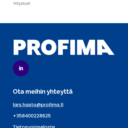
Yritystuet
Ota meihin yhteyttä
lars.hasto@profima.fi
+358400228625
Tietosuojaseloste