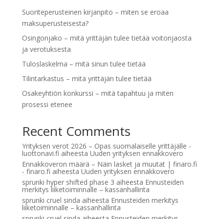
Suoriteperusteinen kirjanpito – miten se eroaa
maksuperusteisesta?
Osingonjako – mitä yrittäjän tulee tietää voitonjaosta
ja verotuksesta
Tuloslaskelma – mitä sinun tulee tietää
Tilintarkastus – mitä yrittäjän tulee tietää
Osakeyhtiön konkurssi – mitä tapahtuu ja miten
prosessi etenee
Recent Comments
Yrityksen verot 2026 – Opas suomalaiselle yrittäjälle -
luottonavi.fi
aiheesta
Uuden yrityksen ennakkovero
Ennakkoveron määrä – Näin lasket ja muutat | finaro.fi
- finaro.fi
aiheesta
Uuden yrityksen ennakkovero
sprunki hyper shifted phase 3
aiheesta
Ennusteiden
merkitys liiketoiminnalle – kassanhallinta
sprunki cruel sinda
aiheesta
Ennusteiden merkitys
liiketoiminnalle – kassanhallinta
sprunki cruel sinda
aiheesta
Ennusteiden merkitys