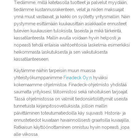
Tiedämme, millä katetasolla tuotteet ja palvelut myydään,
tiedämme kustannusrakenteen, velat ja niiden maksuajat
ynnä muut vastaavat, ja kaikki on syötetty yritysmalliin. Näin
pystymme esittämään kuukausittain asiakkaalle ennusteet
tulevien kuukausien tuloksista, taseista ja mikä tärkeintä,
kassatilanteesta. Mallin avulla voidaan hyvin helposti ja
nopeasti tehdä erilaisia vaihtoehtoisia laskelmia esimerkiksi
heikommasta laskutuksesta ja sen vaikutuksesta
kassatilanteeseen.
Käytämme näihin tarpeisiin muun muassa
yhteistyökumppanimme
Finadeck Oy:n
hyväksi
kokemaamme ohjelmistoa. Finadeck-ohjelmisto yhdistää
saumatta yrityksesi, tilitoimistosi sekä rahoituksen tarjoajat.
Tässä ohjelmistossa on valmiit tiedonsiirtoliittymät useista
tunnetuista kirjanpitosovelluksista, jolloin mallin
päivittäminen toteutumatiedoilla käy sujuvasti. Historia- ja
ennustetiedot kuvataan havainnollisesti graafisilla kuvaajilla.
Ratkaisun käyttöönottaminen onnistuu hyvin nopeasti, jopa
alle viikossa.