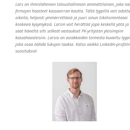
Lars on ihmisläheinen taloushallinnon ammattilainen, joka nä
firmojen haasteet kassavirran kautta. Tältä tyypiltä voit odott
oikeita, helposti ymmärrettäviä ja juuri sinun liiketoimintaasi
koskevia kysymyksiä. Larsin voit
herättää jopa keskellä yötä ja
saat häneltä silti selkeät vastaukset PK-yritysten yleisimpiin
kassahaasteisiin. Larsia on asiakkaiden toimesta kuvailtu tyypi
joka osaa nähdä lukujen taakse. Katso vaikka LinkedIn-profiili
suosituksia!