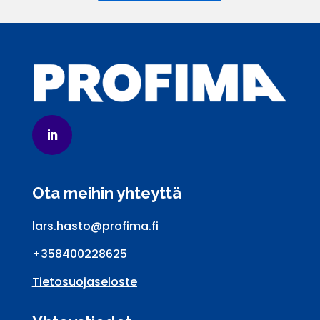
Ota meihin yhteyttä
lars.hasto@profima.fi
+358400228625
Tietosuojaseloste