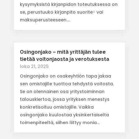
kysymyksistä kirjanpidon toteutuksessa on
se, perustuuko kirjanpito suorite- vai
maksuperusteeseen....
Osingonjako – mitä yrittäjän tulee
tietää voitonjaosta ja verotuksesta
loka 21, 2025
Osingonjako on osakeyhtiön tapa jakaa
sen omistajille tuottoa tehdystä voitosta.
Se on olennainen osa yritystoiminnan
talouskiertoa, jossa yrityksen menestys
konkretisoituu omistajille. Vaikka
osingonjako kuulostaa yksinkertaiselta
toimenpiteeltä, siihen liittyy monia...