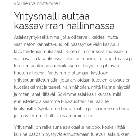
yöunien varmistaminen.
Yritysmalli auttaa
kassavirran hallinnassa
Asiakasyrityksellämme, jolla oli terve liikeidea, mutta
vaatimaton kannattavuus, oli päässyt selvään kasvuun
tavoitteidensa mukaisesti. Kuten niin monessa muussakin
vastaavassa tapauksessa, rahoitus muodostui ongelmaksi ja
tulevien kuukausien rahoituksen riittävyys oli jatkuvan
huolen aiheena. Päädyimme ottamaan käyttöön
yrityssuunnittelumallin, jolla arvioidaan tulevien kuukausien
tuloslaskelmat ja taseet. Näin nähdään, miltä tilanne näyttää
ja miten rahat riittävät. Sovimme asiakkaan kanssa, mitä
ennustetietoja saamme kuukausittain seuraaville
kuukausille. Syötämme tiedot malliin ja lisäämme ne tiedot,
joita pystymme hallitsemaan omin päin.
Yritysmalli on ratkaisuna asiakkaalle helppo, koska riittää
kun he pääosin pystyvät ennustamaan tulevan laskutuksen.