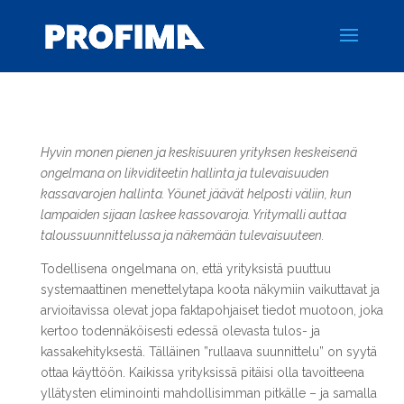
Hyvin monen pienen ja keskisuuren yrityksen keskeisenä
ongelmana on likviditeetin hallinta ja tulevaisuuden
kassavarojen hallinta. Yöunet jäävät helposti väliin, kun
lampaiden sijaan laskee kassovaroja. Yritymalli auttaa
taloussuunnittelussa ja näkemään tulevaisuuteen.
Todellisena ongelmana on, että yrityksistä puuttuu
systemaattinen menettelytapa koota näkymiin vaikuttavat ja
arvioitavissa olevat jopa faktapohjaiset tiedot muotoon, joka
kertoo todennäköisesti edessä olevasta tulos- ja
kassakehityksestä.
Tälläinen ”rullaava suunnittelu” on syytä
ottaa käyttöön. Kaikissa yrityksissä pitäisi olla tavoitteena
yllätysten eliminointi mahdollisimman pitkälle – ja samalla