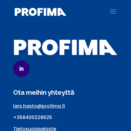
Ota meihin yhteyttä
lars.hasto@profima.fi
+358400228625
Tietosuojaseloste