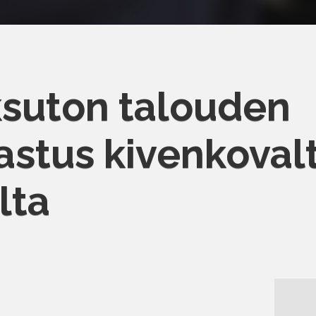
ksuton talouden
astus kivenkoval
lta