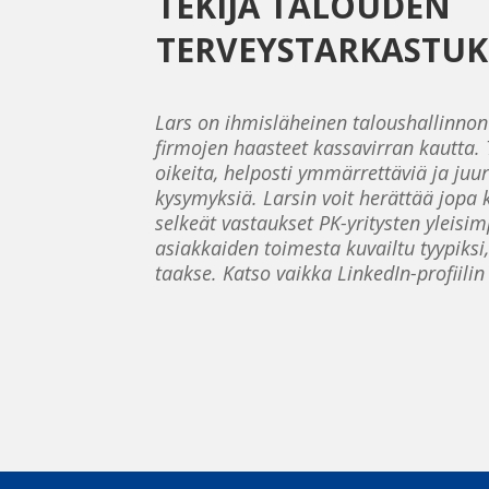
TEKIJÄ TALOUDEN
TERVEYSTARKASTUK
Lars on ihmisläheinen taloushallinno
firmojen haasteet kassavirran kautta. T
oikeita, helposti ymmärrettäviä ja juur
kysymyksiä. Larsin voit
herättää jopa k
selkeät vastaukset PK-yritysten yleisim
asiakkaiden toimesta kuvailtu tyypiksi
taakse. Katso vaikka LinkedIn-profiilin