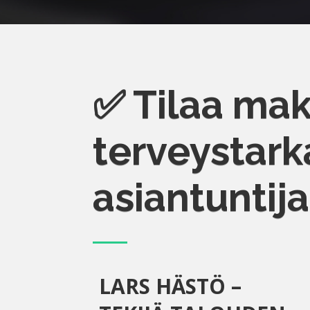
✅ Tilaa ma
terveystark
asiantuntija
LARS HÄSTÖ –