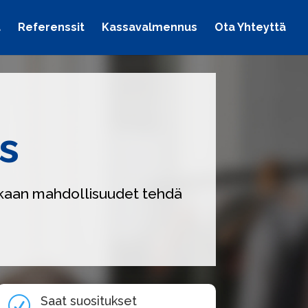
a
Referenssit
Kassavalmennus
Ota Yhteyttä
s
akkaan mahdollisuudet tehdä
Saat suositukset
R