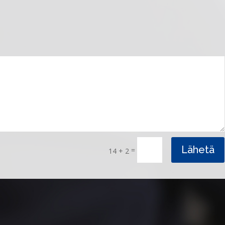
Lähetä
=
14 + 2