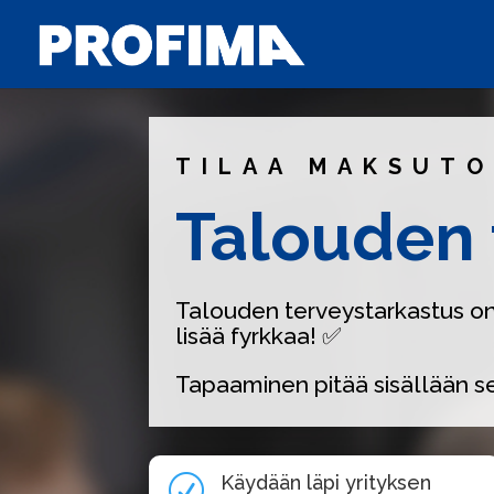
TILAA MAKSUT
Talouden 
Talouden terveystarkastus on 
lisää fyrkkaa!
✅
Tapaaminen pitää sisällään se
Käydään läpi yrityksen
R