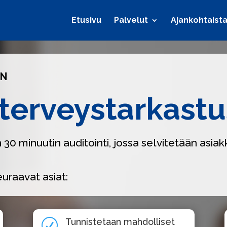
Etusivu
Palvelut
Ajankohtaist
ON
terveystarkastu
30 minuutin auditointi, jossa selvitetään asi
uraavat asiat:
Tunnistetaan mahdolliset
R