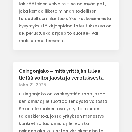
lakisääteinen velvoite – se on myös peili,
joka kertoo liiketoiminnan todellisen
taloudellisen tilanteen. Yksi keskeisimmistä
kysymyksistä kirjanpidon toteutuksessa on
se, perustuuko kirjanpito suorite- vai
maksuperusteeseen....
Osingonjako – mitä yrittäjän tulee
tietää voitonjaosta ja verotuksesta
loka 21, 2025
Osingonjako on osakeyhtiön tapa jakaa
sen omistajille tuottoa tehdystä voitosta.
Se on olennainen osa yritystoiminnan
talouskiertoa, jossa yrityksen menestys
konkretisoituu omistajille. Vaikka
osingonjako kuulostaa yksinkertaiselta