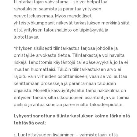
tilintarkastajan vahvistama – se voi helpottaa
rahoituksen saamista ja parantaa yrityksen
neuvotteluasemaa. Myös mahdolliset
yhteistyökumppanit näkevät tarkastuksen merkkinä siitä,
että yrityksen taloushallinto on läpinäkyvää ja
luotettavaa.
Yrityksen sisäisesti tilintarkastus tarjoaa johdolle ja
omistajille arvokasta tietoa. Tilintarkastaja voi havaita
riskejä, tehottomia käytäntöjä tai epäselvyyksiä, joita ei
muuten huomattaisi. Tällöin tilintarkastuksen arvo ei
rajoitu vain virheiden osoittamiseen, vaan se voi auttaa
kehittämään prosesseja ja parantamaan talouden
ohjausta. Monelle kasvuyritykselle tämä näkökulma on
erityisen tärkeä, sillä ulkopuolinen asiantuntija voi toimia
peilinä ja antaa suuntaa paremmalle taloudenpidolle.
Lyhyesti sanottuna tilintarkastuksen kolme tärkeintä
tehtävää ovat:
Luotettavuuden lisääminen – varmistetaan, että