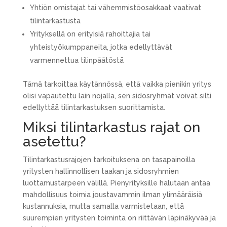
Yhtiön omistajat tai vähemmistöosakkaat vaativat
tilintarkastusta
Yrityksellä on erityisiä rahoittajia tai
yhteistyökumppaneita, jotka edellyttävät
varmennettua tilinpäätöstä
Tämä tarkoittaa käytännössä, että vaikka pienikin yritys
olisi vapautettu lain nojalla, sen sidosryhmät voivat silti
edellyttää tilintarkastuksen suorittamista.
Miksi tilintarkastus rajat on
asetettu?
Tilintarkastusrajojen tarkoituksena on tasapainoilla
yritysten hallinnollisen taakan ja sidosryhmien
luottamustarpeen välillä. Pienyrityksille halutaan antaa
mahdollisuus toimia joustavammin ilman ylimääräisiä
kustannuksia, mutta samalla varmistetaan, että
suurempien yritysten toiminta on riittävän läpinäkyvää ja