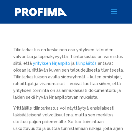
Tilintarkastus on keskeinen osa yrityksen talouden
valvontaa ja läpinäkyvyyttä. Tilintarkastus on varmistus
siitä, että
yrityksen kirjanpito
ja
tilinpäätös
antavat
oikean ja riittävän kuvan sen taloudellisesta tilanteesta.
Tilintarkastuksen avulla sidosryhmät – kuten omistajat,
rahoittajat ja viranomaiset – voivat luottaa siihen, että
yrityksen toiminta on asianmukaisesti dokumentoitu ja
lakien sekä hyvän kirjanpitotavan mukaista.
Yrittäjälle tilintarkastus voi näyttäytyä ensisijaisesti
lakisääteisenä velvollisuutena, mutta sen merkitys
ulottuu paljon pidemmälle. Se tuo toimintaan
uskottavuutta ja auttaa tunnistamaan riskejä, joita arjen