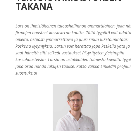
TAKANA
Lars on ihmisläheinen taloushallinnon ammattilainen, joka nä
firmojen haasteet kassavirran kautta. Tältä tyypiltä voit odott
oikeita, helposti ymmärrettäviä ja juuri sinun liiketoimintaasi
koskevia kysymyksiä. Larsin voit
herättää jopa keskellä yötä ja
saat häneltä silti selkeät vastaukset PK-yritysten yleisimpiin
kassahaasteisiin. Larsia on asiakkaiden toimesta kuvailtu tyypi
joka osaa nähdä lukujen taakse. Katso vaikka LinkedIn-profiili
suosituksia!