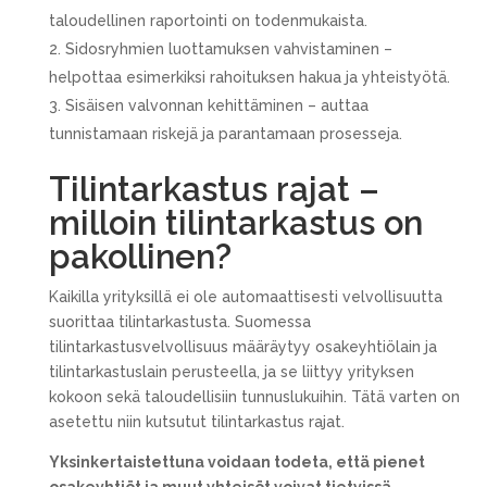
taloudellinen raportointi on todenmukaista.
Sidosryhmien luottamuksen vahvistaminen –
helpottaa esimerkiksi rahoituksen hakua ja yhteistyötä.
Sisäisen valvonnan kehittäminen – auttaa
tunnistamaan riskejä ja parantamaan prosesseja.
Tilintarkastus rajat –
milloin tilintarkastus on
pakollinen?
Kaikilla yrityksillä ei ole automaattisesti velvollisuutta
suorittaa tilintarkastusta. Suomessa
tilintarkastusvelvollisuus määräytyy osakeyhtiölain ja
tilintarkastuslain perusteella, ja se liittyy yrityksen
kokoon sekä taloudellisiin tunnuslukuihin. Tätä varten on
asetettu niin kutsutut tilintarkastus rajat.
Yksinkertaistettuna voidaan todeta, että pienet