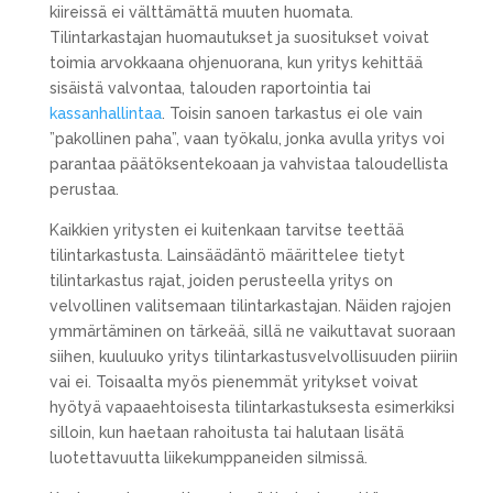
kiireissä ei välttämättä muuten huomata.
Tilintarkastajan huomautukset ja suositukset voivat
toimia arvokkaana ohjenuorana, kun yritys kehittää
sisäistä valvontaa, talouden raportointia tai
kassanhallintaa
. Toisin sanoen tarkastus ei ole vain
”pakollinen paha”, vaan työkalu, jonka avulla yritys voi
parantaa päätöksentekoaan ja vahvistaa taloudellista
perustaa.
Kaikkien yritysten ei kuitenkaan tarvitse teettää
tilintarkastusta. Lainsäädäntö määrittelee tietyt
tilintarkastus rajat, joiden perusteella yritys on
velvollinen valitsemaan tilintarkastajan. Näiden rajojen
ymmärtäminen on tärkeää, sillä ne vaikuttavat suoraan
siihen, kuuluuko yritys tilintarkastusvelvollisuuden piiriin
vai ei. Toisaalta myös pienemmät yritykset voivat
hyötyä vapaaehtoisesta tilintarkastuksesta esimerkiksi
silloin, kun haetaan rahoitusta tai halutaan lisätä
luotettavuutta liikekumppaneiden silmissä.