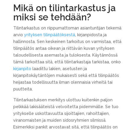
Mikä on tilintarkastus ja
miksi se tehdään?
Tilintarkastus on riippumattoman asiantuntijan tekemä
arvio
yrityksen tilinpäätöksestä
, kirjanpidosta ja
hallinnosta. Sen keskeinen tarkoitus on varmistaa, että
tilinpäätös antaa oikean ja riittävän kuvan yrityksen
taloudellisesta asemasta ja tuloksesta. Käytännössä
tämä tarkoittaa sitä, että tilintarkastaja tarkistaa, onko
kirjanpito
laadittu lakien, asetusten ja
kirjanpitokäytäntöjen mukaisesti sekä että tilinpäätös
heijastaa todellisuutta ilman olennaisia virheitä tai
puutteita.
Tilintarkastuksen merkitys ulottuu kuitenkin paljon
pelkkää lakisääteistä velvoitetta pidemmälle. Se tuo
yritykselle uskottavuutta sijoittajien, rahoittajien,
viranomaisten ja muiden sidosryhmien silmissä.
Esimerkiksi pankit arvostavat sitä, että tilinpäätös on