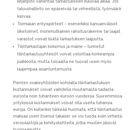
kirjanpito vähentää tarkastukseen kuluvaa aikaa. Jos
taloushallinto on epäselvää tai virheellistä, työmäärä
kasvaa.
Toimialan erityispiirteet – esimerkiksi kansainväliset
liiketoimet, monimutkainen rahoitusrakenne tai laajat
varastot voivat lisätä tarkastuksen laajuutta.
Tilintarkastajan kokemus ja maine – tunnetut
tilintarkastusyhteisöt voivat veloittaa korkeampia
palkkioita, mutta toisaalta ne tuovat usein myös
laajempaa asiantuntemusta.
Pienten osakeyhtiöiden kohdalla tilintarkastuksen
kustannukset voivat vaihdella muutamasta sadasta
eurosta noin tuhanteen euroon vuodessa. Suuremmissa
yrityksissä kustannukset voivat olla useita tuhansia
euroja. On kuitenkin tärkeää huomata, että tilintarkastus
maksaa usein itsensä takaisin: se voi tuoda esiin virheitä,
verosäästöjä ja kehityskohteita, jotka muuten jäisivät
huomaamatta.