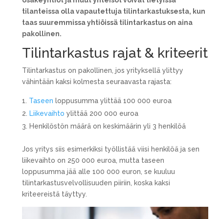
osakeyhtiöt ja muut yhteisöt voivat tietyissä
tilanteissa olla vapautettuja tilintarkastuksesta, kun
taas suuremmissa yhtiöissä tilintarkastus on aina
pakollinen.
Tilintarkastus rajat & kriteerit
Tilintarkastus on pakollinen, jos yrityksellä ylittyy
vähintään kaksi kolmesta seuraavasta rajasta:
Taseen
loppusumma ylittää 100 000 euroa
Liikevaihto
ylittää 200 000 euroa
Henkilöstön määrä on keskimäärin yli 3 henkilöä
Jos yritys siis esimerkiksi työllistää viisi henkilöä ja sen
liikevaihto on 250 000 euroa, mutta taseen
loppusumma jää alle 100 000 euron, se kuuluu
tilintarkastusvelvollisuuden piiriin, koska kaksi
kriteereistä täyttyy.